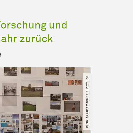
 For­schung und
Jahr zu­rück
g
© Niklas Gliesmann ​/​ TU Dortmund