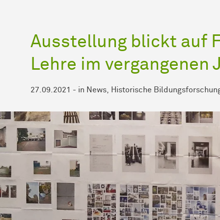
Aus­stel­lung blickt auf
Lehre im ver­gang­enen 
27.09.2021
-
in
News
Historische Bildungsforschun