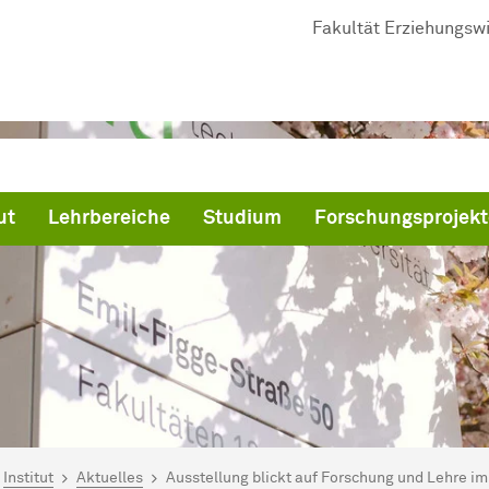
Fakultät Er­zieh­ungs­wi
ut
Lehrbereiche
Studium
Forschungsprojekt
ind hier:
artseite
Institut
Aktuelles
Aus­stel­lung blickt auf For­schung und Lehre im