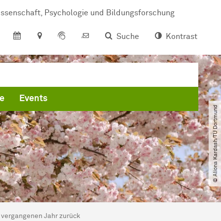
s­sen­schaft, Psy­cho­lo­gie und Bil­dungs­for­schung
Suche
Kontrast
e
Events
© Aliona Kardash​/​TU Dortmund
 ver­gang­enen Jahr zu­rück