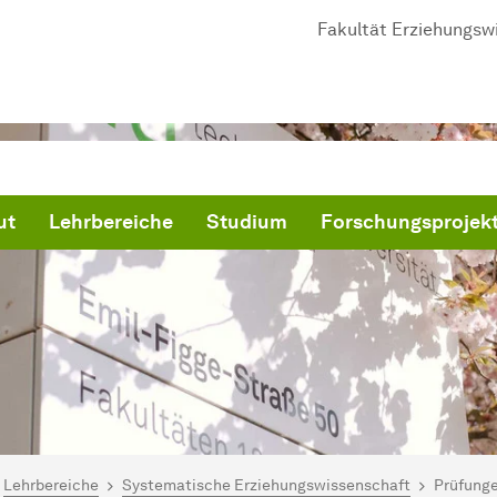
Fakultät Er­zieh­ungs­wi
ut
Lehrbereiche
Studium
Forschungsprojek
ind hier:
artseite
Lehrbereiche
Systematische Erziehungswissenschaft
Prüfung