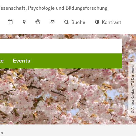
s­sen­schaft, Psy­cho­lo­gie und Bil­dungs­for­schung
Suche
Kontrast
te
Events
© Aliona Kardash​/​TU Dortmund
en