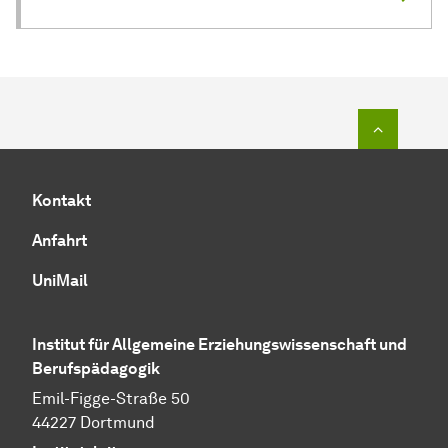
Zum Seit
Kontakt
Anfahrt
UniMail
Institut für Allgemeine Erziehungswissenschaft und
Berufspädagogik
Emil-Figge-Straße 50
44227 Dortmund