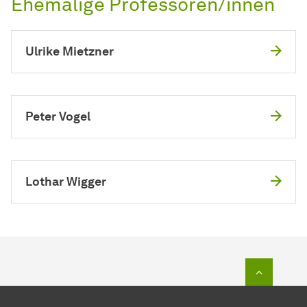
Ehemalige Professoren/innen
Ulrike Mietzner
Peter Vogel
Lothar Wigger
Zum Seit