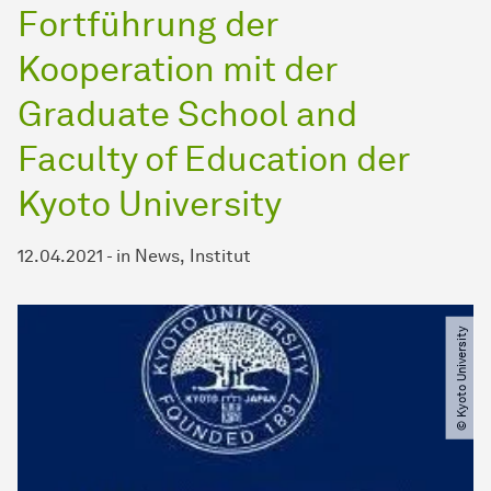
Fortführung der
Kooperation mit der
Graduate School and
Faculty of Education der
Kyoto University
12.04.2021
-
in
News
Institut
© Kyoto University