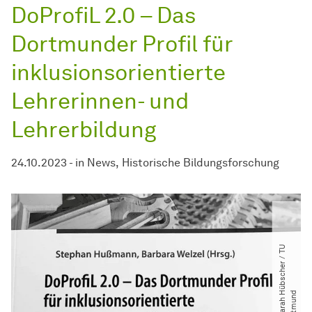
DoProfiL 2.0 – Das
Dortmunder Profil für
inklusionsorientierte
Lehrerinnen- und
Lehrerbildung
24.10.2023
-
in
News
Historische Bildungsforschung
©
S
a
r
a
h
ü
b
s
c
h
e
r
​
/​
T
U
D
o
r
t
m
u
n
H
d