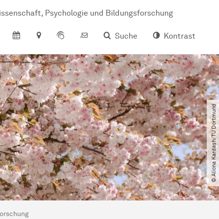
s­sen­schaft, Psy­cho­lo­gie und Bil­dungs­for­schung
Suche
Kontrast
© Aliona Kardash​/​TU Dortmund
forschung