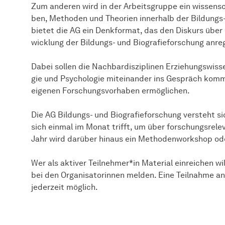
Zum anderen wird in der Arbeits­gruppe ein wis­sen­sch
ben, Me­tho­den und The­o­ri­en innerhalb der Bildun
bietet die AG ein Denkformat, das den Diskurs über G
wick­lung der Bildungs- und Biografieforschung anre
Dabei sollen die Nachbardisziplinen Er­zie­hungs­wis­sen
gie und Psy­cho­lo­gie mit­ei­nan­der ins Ge­spräch k
eigenen For­schungs­vor­ha­ben er­mög­li­chen.
Die AG Bildungs- und Biografieforschung versteht s
sich einmal im Monat trifft, um über forschungsrelev
Jahr wird da­rü­ber hinaus ein Methodenworkshop oder 
Wer als aktiver Teilnehmer*in Material einreichen wi
bei den Organisatorinnen melden. Eine Teilnahme an
jederzeit möglich.