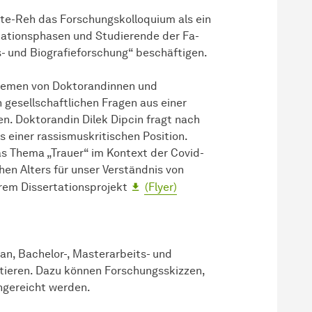
e-Reh das Forschungskolloquium als ein
ikationsphasen und Stu­die­ren­de der Fa­
s- und Biografieforschung“ be­schäf­ti­gen.
hemen von Doktorandinnen und
 gesellschaftlichen Fragen aus einer
n. Doktorandin Dilek Dipcin fragt nach
 einer rassismuskritischen Position.
as Thema „Trauer“ im Kontext der Covid-
en Alters für unser Verständnis von
hrem Dissertationsprojekt
(Flyer)
an, Ba­che­lor-, Masterarbeits- und
utieren. Dazu kön­nen Forschungsskizzen,
gereicht wer­den.