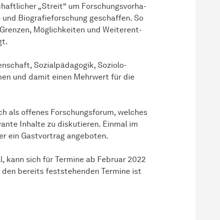
aft­licher „Streit“ um For­schungs­vor­ha­
gs- und Biografieforschung geschaffen. So
renzen, Mög­lich­keiten und Wei­ter­ent­
gt.
­schaft, Sozial­päda­gogik, So­zio­lo­
om­men und damit einen Mehrwert für die
ich als offenes Forschungsforum, welches
ante Inhalte zu diskutieren. Einmal im
ein Gast­vor­trag an­ge­bo­ten.
ll, kann sich für Termine ab Februar 2022
 den bereits feststehenden Termine ist