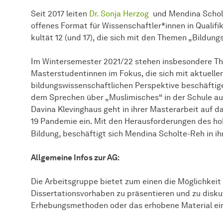
Seit 2017 leiten
Dr. Sonja Herzog
und Mendina Scholt
offenes Format für Wis­sen­schaft­ler*innen in Qualif
kul­tät 12 (und 17), die sich mit den The­men „Bildung
Im Wintersemester 2021/22 stehen insbesondere T
Masterstudentinnen im Fokus, die sich mit aktuellen
bildungswissenschaftlichen Perspektive beschäftige
dem Sprechen über „Muslimisches“ in der Schule aus
Davina Klevinghaus geht in ihrer Masterarbeit auf d
19 Pandemie ein. Mit den Herausforderungen des hoh
Bildung, beschäftigt sich Mendina Scholte-Reh in i
Allgemeine Infos zur AG:
Die Arbeits­gruppe bietet zum einen die Mög­lich­keit 
Dissertationsvorhaben zu prä­sen­tie­ren und zu disk
Erhebungsmethoden oder das erhobene Material ein